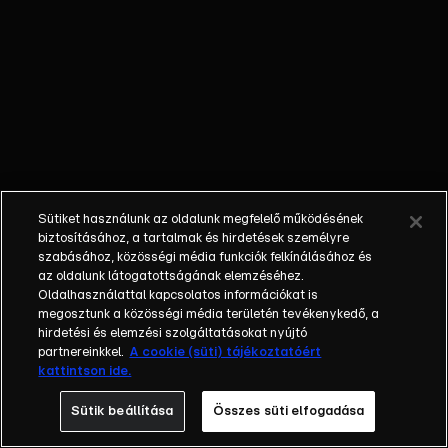
őket. Mély
barátság
szövődött köztük,
amely kiállta az
idő próbáját, és
nagyralátó álmok
szülője lett. Az
azóta eltelt évek
során megélték a
Sütiket használunk az oldalunk megfelelő működésének
siker és a bukás
biztosításához, a tartalmak és hirdetések személyre
sokféle szintjét.
szabásához, közösségi média funkciók felkínálásához és
az oldalunk látogatottságának elemzéséhez.
Karriert építettek,
Oldalhasználattal kapcsolatos információkat is
családot
megosztunk a közösségi média területén tevékenykedő, a
alapítottak,
hirdetési és elemzési szolgáltatásokat nyújtó
gyermekeik
partnereinkkel.
A cookie (süti) tájékoztatóért
kattintson ide.
születtek,
elváltak.
Sütik beállítása
Összes süti elfogadása
Néhányuk nem is