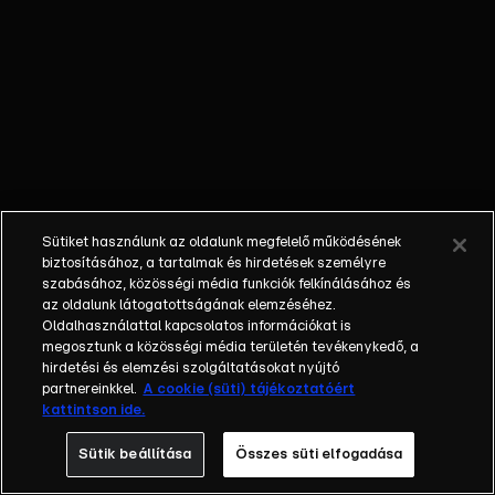
őket. Mély
barátság
szövődött köztük,
amely kiállta az
idő próbáját, és
nagyralátó álmok
szülője lett. Az
azóta eltelt évek
során megélték a
Sütiket használunk az oldalunk megfelelő működésének
siker és a bukás
biztosításához, a tartalmak és hirdetések személyre
sokféle szintjét.
szabásához, közösségi média funkciók felkínálásához és
az oldalunk látogatottságának elemzéséhez.
Karriert építettek,
Oldalhasználattal kapcsolatos információkat is
családot
megosztunk a közösségi média területén tevékenykedő, a
alapítottak,
hirdetési és elemzési szolgáltatásokat nyújtó
gyermekeik
partnereinkkel.
A cookie (süti) tájékoztatóért
kattintson ide.
születtek,
elváltak.
Sütik beállítása
Összes süti elfogadása
Néhányuk nem is