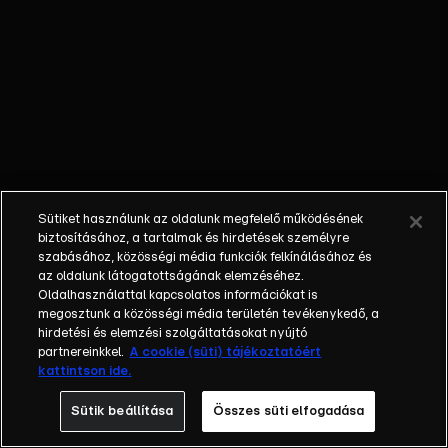
őket. Mély
barátság
szövődött köztük,
amely kiállta az
idő próbáját, és
nagyralátó álmok
szülője lett. Az
azóta eltelt évek
során megélték a
Sütiket használunk az oldalunk megfelelő működésének
siker és a bukás
biztosításához, a tartalmak és hirdetések személyre
sokféle szintjét.
szabásához, közösségi média funkciók felkínálásához és
az oldalunk látogatottságának elemzéséhez.
Karriert építettek,
Oldalhasználattal kapcsolatos információkat is
családot
megosztunk a közösségi média területén tevékenykedő, a
alapítottak,
hirdetési és elemzési szolgáltatásokat nyújtó
gyermekeik
partnereinkkel.
A cookie (süti) tájékoztatóért
kattintson ide.
születtek,
elváltak.
Sütik beállítása
Összes süti elfogadása
Néhányuk nem is