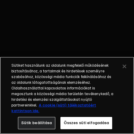
őket. Mély
barátság
szövődött köztük,
amely kiállta az
idő próbáját, és
nagyralátó álmok
szülője lett. Az
azóta eltelt évek
során megélték a
Sütiket használunk az oldalunk megfelelő működésének
siker és a bukás
biztosításához, a tartalmak és hirdetések személyre
sokféle szintjét.
szabásához, közösségi média funkciók felkínálásához és
az oldalunk látogatottságának elemzéséhez.
Karriert építettek,
Oldalhasználattal kapcsolatos információkat is
családot
megosztunk a közösségi média területén tevékenykedő, a
alapítottak,
hirdetési és elemzési szolgáltatásokat nyújtó
gyermekeik
partnereinkkel.
A cookie (süti) tájékoztatóért
kattintson ide.
születtek,
elváltak.
Sütik beállítása
Összes süti elfogadása
Néhányuk nem is