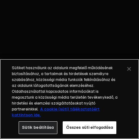
őket. Mély
barátság
szövődött köztük,
amely kiállta az
idő próbáját, és
nagyralátó álmok
szülője lett. Az
azóta eltelt évek
során megélték a
Sütiket használunk az oldalunk megfelelő működésének
siker és a bukás
biztosításához, a tartalmak és hirdetések személyre
sokféle szintjét.
szabásához, közösségi média funkciók felkínálásához és
az oldalunk látogatottságának elemzéséhez.
Karriert építettek,
Oldalhasználattal kapcsolatos információkat is
családot
megosztunk a közösségi média területén tevékenykedő, a
alapítottak,
hirdetési és elemzési szolgáltatásokat nyújtó
gyermekeik
partnereinkkel.
A cookie (süti) tájékoztatóért
kattintson ide.
születtek,
elváltak.
Sütik beállítása
Összes süti elfogadása
Néhányuk nem is