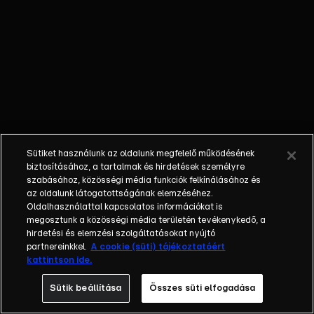
őket. Mély
barátság
szövődött köztük,
amely kiállta az
idő próbáját, és
nagyralátó álmok
szülője lett. Az
azóta eltelt évek
során megélték a
Sütiket használunk az oldalunk megfelelő működésének
siker és a bukás
biztosításához, a tartalmak és hirdetések személyre
sokféle szintjét.
szabásához, közösségi média funkciók felkínálásához és
az oldalunk látogatottságának elemzéséhez.
Karriert építettek,
Oldalhasználattal kapcsolatos információkat is
családot
megosztunk a közösségi média területén tevékenykedő, a
alapítottak,
hirdetési és elemzési szolgáltatásokat nyújtó
gyermekeik
partnereinkkel.
A cookie (süti) tájékoztatóért
kattintson ide.
születtek,
elváltak.
Sütik beállítása
Összes süti elfogadása
Néhányuk nem is