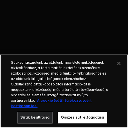
őket. Mély
barátság
szövődött köztük,
amely kiállta az
idő próbáját, és
nagyralátó álmok
szülője lett. Az
azóta eltelt évek
során megélték a
Sütiket használunk az oldalunk megfelelő működésének
siker és a bukás
biztosításához, a tartalmak és hirdetések személyre
sokféle szintjét.
szabásához, közösségi média funkciók felkínálásához és
az oldalunk látogatottságának elemzéséhez.
Karriert építettek,
Oldalhasználattal kapcsolatos információkat is
családot
megosztunk a közösségi média területén tevékenykedő, a
alapítottak,
hirdetési és elemzési szolgáltatásokat nyújtó
gyermekeik
partnereinkkel.
A cookie (süti) tájékoztatóért
kattintson ide.
születtek,
elváltak.
Sütik beállítása
Összes süti elfogadása
Néhányuk nem is