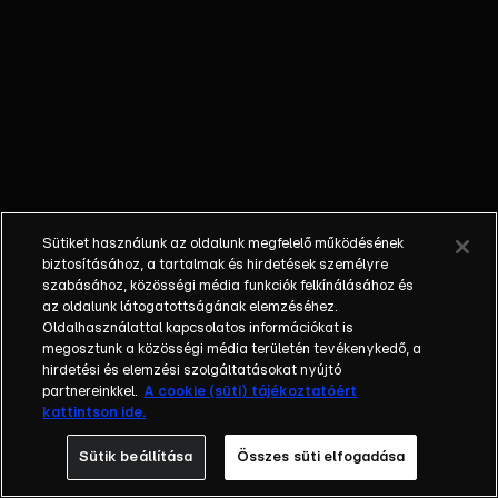
őket. Mély
barátság
szövődött köztük,
amely kiállta az
idő próbáját, és
nagyralátó álmok
szülője lett. Az
azóta eltelt évek
során megélték a
Sütiket használunk az oldalunk megfelelő működésének
siker és a bukás
biztosításához, a tartalmak és hirdetések személyre
sokféle szintjét.
szabásához, közösségi média funkciók felkínálásához és
az oldalunk látogatottságának elemzéséhez.
Karriert építettek,
Oldalhasználattal kapcsolatos információkat is
családot
megosztunk a közösségi média területén tevékenykedő, a
alapítottak,
hirdetési és elemzési szolgáltatásokat nyújtó
gyermekeik
partnereinkkel.
A cookie (süti) tájékoztatóért
kattintson ide.
születtek,
elváltak.
Sütik beállítása
Összes süti elfogadása
Néhányuk nem is