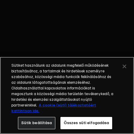
őket. Mély
barátság
szövődött köztük,
amely kiállta az
idő próbáját, és
nagyralátó álmok
szülője lett. Az
azóta eltelt évek
során megélték a
Sütiket használunk az oldalunk megfelelő működésének
siker és a bukás
biztosításához, a tartalmak és hirdetések személyre
sokféle szintjét.
szabásához, közösségi média funkciók felkínálásához és
az oldalunk látogatottságának elemzéséhez.
Karriert építettek,
Oldalhasználattal kapcsolatos információkat is
családot
megosztunk a közösségi média területén tevékenykedő, a
alapítottak,
hirdetési és elemzési szolgáltatásokat nyújtó
gyermekeik
partnereinkkel.
A cookie (süti) tájékoztatóért
kattintson ide.
születtek,
elváltak.
Sütik beállítása
Összes süti elfogadása
Néhányuk nem is