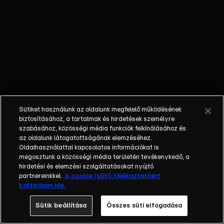
őket. Mély
barátság
szövődött köztük,
amely kiállta az
idő próbáját, és
nagyralátó álmok
szülője lett. Az
azóta eltelt évek
során megélték a
Sütiket használunk az oldalunk megfelelő működésének
siker és a bukás
biztosításához, a tartalmak és hirdetések személyre
sokféle szintjét.
szabásához, közösségi média funkciók felkínálásához és
az oldalunk látogatottságának elemzéséhez.
Karriert építettek,
Oldalhasználattal kapcsolatos információkat is
családot
megosztunk a közösségi média területén tevékenykedő, a
alapítottak,
hirdetési és elemzési szolgáltatásokat nyújtó
gyermekeik
partnereinkkel.
A cookie (süti) tájékoztatóért
kattintson ide.
születtek,
elváltak.
Sütik beállítása
Összes süti elfogadása
Néhányuk nem is