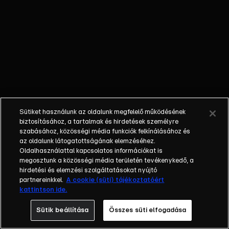
őket. Mély
barátság
szövődött köztük,
amely kiállta az
idő próbáját, és
nagyralátó álmok
szülője lett. Az
azóta eltelt évek
során megélték a
Sütiket használunk az oldalunk megfelelő működésének
siker és a bukás
biztosításához, a tartalmak és hirdetések személyre
sokféle szintjét.
szabásához, közösségi média funkciók felkínálásához és
az oldalunk látogatottságának elemzéséhez.
Karriert építettek,
Oldalhasználattal kapcsolatos információkat is
családot
megosztunk a közösségi média területén tevékenykedő, a
alapítottak,
hirdetési és elemzési szolgáltatásokat nyújtó
gyermekeik
partnereinkkel.
A cookie (süti) tájékoztatóért
kattintson ide.
születtek,
elváltak.
Sütik beállítása
Összes süti elfogadása
Néhányuk nem is