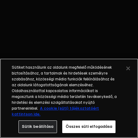
őket. Mély
barátság
szövődött köztük,
amely kiállta az
idő próbáját, és
nagyralátó álmok
szülője lett. Az
azóta eltelt évek
során megélték a
Sütiket használunk az oldalunk megfelelő működésének
siker és a bukás
biztosításához, a tartalmak és hirdetések személyre
sokféle szintjét.
szabásához, közösségi média funkciók felkínálásához és
az oldalunk látogatottságának elemzéséhez.
Karriert építettek,
Oldalhasználattal kapcsolatos információkat is
családot
megosztunk a közösségi média területén tevékenykedő, a
alapítottak,
hirdetési és elemzési szolgáltatásokat nyújtó
gyermekeik
partnereinkkel.
A cookie (süti) tájékoztatóért
kattintson ide.
születtek,
elváltak.
Sütik beállítása
Összes süti elfogadása
Néhányuk nem is