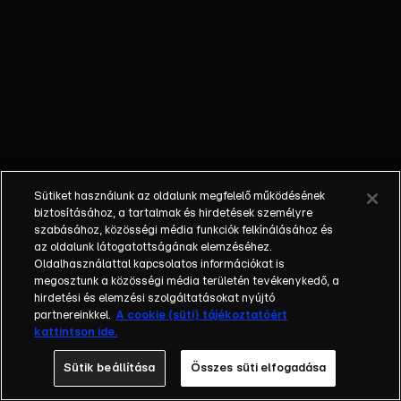
őket. Mély
barátság
szövődött köztük,
amely kiállta az
idő próbáját, és
nagyralátó álmok
szülője lett. Az
azóta eltelt évek
során megélték a
Sütiket használunk az oldalunk megfelelő működésének
siker és a bukás
biztosításához, a tartalmak és hirdetések személyre
sokféle szintjét.
szabásához, közösségi média funkciók felkínálásához és
az oldalunk látogatottságának elemzéséhez.
Karriert építettek,
Oldalhasználattal kapcsolatos információkat is
családot
megosztunk a közösségi média területén tevékenykedő, a
alapítottak,
hirdetési és elemzési szolgáltatásokat nyújtó
gyermekeik
partnereinkkel.
A cookie (süti) tájékoztatóért
kattintson ide.
születtek,
elváltak.
Sütik beállítása
Összes süti elfogadása
Néhányuk nem is