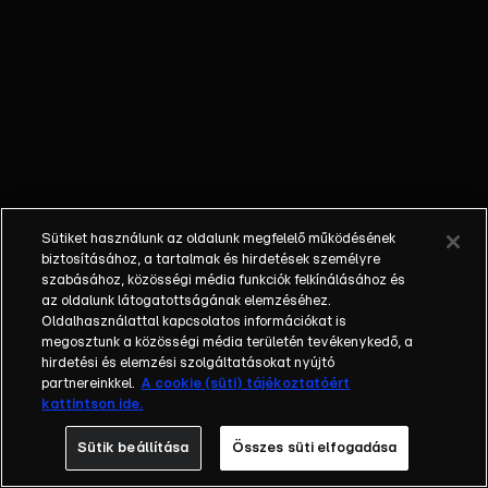
őket. Mély
barátság
szövődött köztük,
amely kiállta az
idő próbáját, és
nagyralátó álmok
szülője lett. Az
azóta eltelt évek
során megélték a
Sütiket használunk az oldalunk megfelelő működésének
siker és a bukás
biztosításához, a tartalmak és hirdetések személyre
sokféle szintjét.
szabásához, közösségi média funkciók felkínálásához és
az oldalunk látogatottságának elemzéséhez.
Karriert építettek,
Oldalhasználattal kapcsolatos információkat is
családot
megosztunk a közösségi média területén tevékenykedő, a
alapítottak,
hirdetési és elemzési szolgáltatásokat nyújtó
gyermekeik
partnereinkkel.
A cookie (süti) tájékoztatóért
kattintson ide.
születtek,
elváltak.
Sütik beállítása
Összes süti elfogadása
Néhányuk nem is