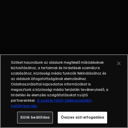
őket. Mély
barátság
szövődött köztük,
amely kiállta az
idő próbáját, és
nagyralátó álmok
szülője lett. Az
azóta eltelt évek
során megélték a
Sütiket használunk az oldalunk megfelelő működésének
siker és a bukás
biztosításához, a tartalmak és hirdetések személyre
sokféle szintjét.
szabásához, közösségi média funkciók felkínálásához és
az oldalunk látogatottságának elemzéséhez.
Karriert építettek,
Oldalhasználattal kapcsolatos információkat is
családot
megosztunk a közösségi média területén tevékenykedő, a
alapítottak,
hirdetési és elemzési szolgáltatásokat nyújtó
gyermekeik
partnereinkkel.
A cookie (süti) tájékoztatóért
kattintson ide.
születtek,
elváltak.
Sütik beállítása
Összes süti elfogadása
Néhányuk nem is