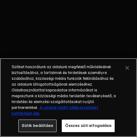
őket. Mély
barátság
szövődött köztük,
amely kiállta az
idő próbáját, és
nagyralátó álmok
szülője lett. Az
azóta eltelt évek
során megélték a
Sütiket használunk az oldalunk megfelelő működésének
siker és a bukás
biztosításához, a tartalmak és hirdetések személyre
sokféle szintjét.
szabásához, közösségi média funkciók felkínálásához és
az oldalunk látogatottságának elemzéséhez.
Karriert építettek,
Oldalhasználattal kapcsolatos információkat is
családot
megosztunk a közösségi média területén tevékenykedő, a
alapítottak,
hirdetési és elemzési szolgáltatásokat nyújtó
gyermekeik
partnereinkkel.
A cookie (süti) tájékoztatóért
kattintson ide.
születtek,
elváltak.
Sütik beállítása
Összes süti elfogadása
Néhányuk nem is