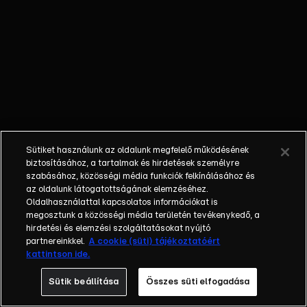
őket. Mély
barátság
szövődött köztük,
amely kiállta az
idő próbáját, és
nagyralátó álmok
szülője lett. Az
azóta eltelt évek
során megélték a
Sütiket használunk az oldalunk megfelelő működésének
siker és a bukás
biztosításához, a tartalmak és hirdetések személyre
sokféle szintjét.
szabásához, közösségi média funkciók felkínálásához és
az oldalunk látogatottságának elemzéséhez.
Karriert építettek,
Oldalhasználattal kapcsolatos információkat is
családot
megosztunk a közösségi média területén tevékenykedő, a
alapítottak,
hirdetési és elemzési szolgáltatásokat nyújtó
gyermekeik
partnereinkkel.
A cookie (süti) tájékoztatóért
kattintson ide.
születtek,
elváltak.
Sütik beállítása
Összes süti elfogadása
Néhányuk nem is