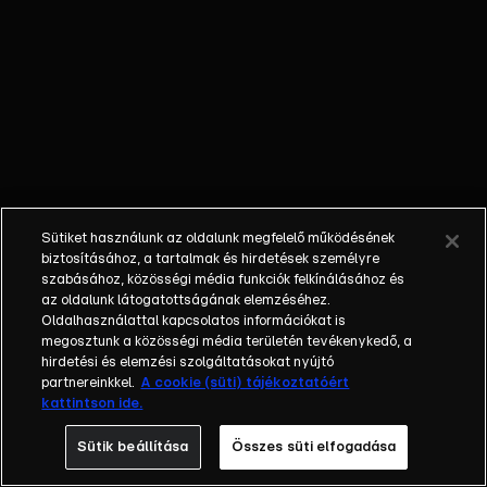
őket. Mély
barátság
szövődött köztük,
amely kiállta az
idő próbáját, és
nagyralátó álmok
szülője lett. Az
azóta eltelt évek
során megélték a
Sütiket használunk az oldalunk megfelelő működésének
siker és a bukás
biztosításához, a tartalmak és hirdetések személyre
sokféle szintjét.
szabásához, közösségi média funkciók felkínálásához és
az oldalunk látogatottságának elemzéséhez.
Karriert építettek,
Oldalhasználattal kapcsolatos információkat is
családot
megosztunk a közösségi média területén tevékenykedő, a
alapítottak,
hirdetési és elemzési szolgáltatásokat nyújtó
gyermekeik
partnereinkkel.
A cookie (süti) tájékoztatóért
kattintson ide.
születtek,
elváltak.
Sütik beállítása
Összes süti elfogadása
Néhányuk nem is