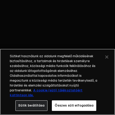
őket. Mély
barátság
szövődött köztük,
amely kiállta az
idő próbáját, és
nagyralátó álmok
szülője lett. Az
azóta eltelt évek
során megélték a
Sütiket használunk az oldalunk megfelelő működésének
siker és a bukás
biztosításához, a tartalmak és hirdetések személyre
sokféle szintjét.
szabásához, közösségi média funkciók felkínálásához és
az oldalunk látogatottságának elemzéséhez.
Karriert építettek,
Oldalhasználattal kapcsolatos információkat is
családot
megosztunk a közösségi média területén tevékenykedő, a
alapítottak,
hirdetési és elemzési szolgáltatásokat nyújtó
gyermekeik
partnereinkkel.
A cookie (süti) tájékoztatóért
kattintson ide.
születtek,
elváltak.
Sütik beállítása
Összes süti elfogadása
Néhányuk nem is