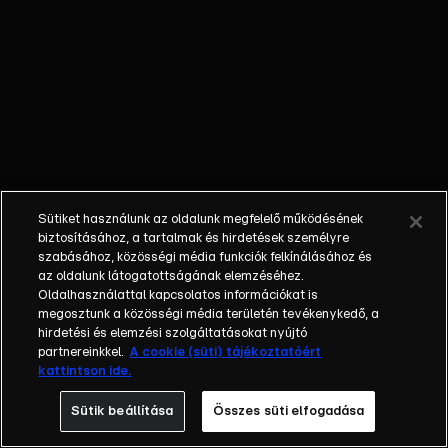
őket. Mély
barátság
szövődött köztük,
amely kiállta az
idő próbáját, és
nagyralátó álmok
szülője lett. Az
azóta eltelt évek
során megélték a
Sütiket használunk az oldalunk megfelelő működésének
siker és a bukás
biztosításához, a tartalmak és hirdetések személyre
sokféle szintjét.
szabásához, közösségi média funkciók felkínálásához és
az oldalunk látogatottságának elemzéséhez.
Karriert építettek,
Oldalhasználattal kapcsolatos információkat is
családot
megosztunk a közösségi média területén tevékenykedő, a
alapítottak,
hirdetési és elemzési szolgáltatásokat nyújtó
gyermekeik
partnereinkkel.
A cookie (süti) tájékoztatóért
kattintson ide.
születtek,
elváltak.
Sütik beállítása
Összes süti elfogadása
Néhányuk nem is