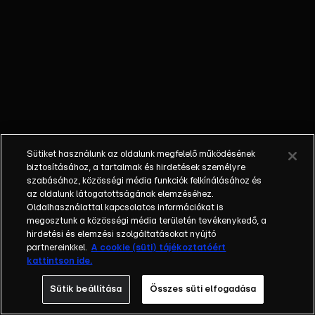
őket. Mély
barátság
szövődött köztük,
amely kiállta az
idő próbáját, és
nagyralátó álmok
szülője lett. Az
azóta eltelt évek
során megélték a
Sütiket használunk az oldalunk megfelelő működésének
siker és a bukás
biztosításához, a tartalmak és hirdetések személyre
sokféle szintjét.
szabásához, közösségi média funkciók felkínálásához és
az oldalunk látogatottságának elemzéséhez.
Karriert építettek,
Oldalhasználattal kapcsolatos információkat is
családot
megosztunk a közösségi média területén tevékenykedő, a
alapítottak,
hirdetési és elemzési szolgáltatásokat nyújtó
gyermekeik
partnereinkkel.
A cookie (süti) tájékoztatóért
kattintson ide.
születtek,
elváltak.
Sütik beállítása
Összes süti elfogadása
Néhányuk nem is