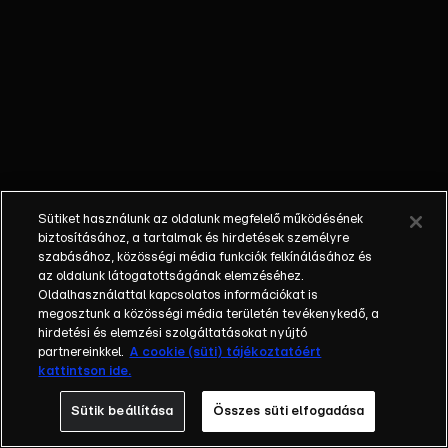
őket. Mély
barátság
szövődött köztük,
amely kiállta az
idő próbáját, és
nagyralátó álmok
szülője lett. Az
azóta eltelt évek
során megélték a
Sütiket használunk az oldalunk megfelelő működésének
siker és a bukás
biztosításához, a tartalmak és hirdetések személyre
sokféle szintjét.
szabásához, közösségi média funkciók felkínálásához és
az oldalunk látogatottságának elemzéséhez.
Karriert építettek,
Oldalhasználattal kapcsolatos információkat is
családot
megosztunk a közösségi média területén tevékenykedő, a
alapítottak,
hirdetési és elemzési szolgáltatásokat nyújtó
gyermekeik
partnereinkkel.
A cookie (süti) tájékoztatóért
kattintson ide.
születtek,
elváltak.
Sütik beállítása
Összes süti elfogadása
Néhányuk nem is