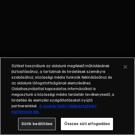
őket. Mély
barátság
szövődött köztük,
amely kiállta az
idő próbáját, és
nagyralátó álmok
szülője lett. Az
azóta eltelt évek
során megélték a
Sütiket használunk az oldalunk megfelelő működésének
siker és a bukás
biztosításához, a tartalmak és hirdetések személyre
sokféle szintjét.
szabásához, közösségi média funkciók felkínálásához és
az oldalunk látogatottságának elemzéséhez.
Karriert építettek,
Oldalhasználattal kapcsolatos információkat is
családot
megosztunk a közösségi média területén tevékenykedő, a
alapítottak,
hirdetési és elemzési szolgáltatásokat nyújtó
gyermekeik
partnereinkkel.
A cookie (süti) tájékoztatóért
kattintson ide.
születtek,
elváltak.
Sütik beállítása
Összes süti elfogadása
Néhányuk nem is