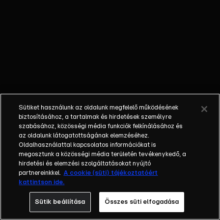
őket. Mély
barátság
szövődött köztük,
amely kiállta az
idő próbáját, és
nagyralátó álmok
szülője lett. Az
azóta eltelt évek
során megélték a
Sütiket használunk az oldalunk megfelelő működésének
siker és a bukás
biztosításához, a tartalmak és hirdetések személyre
sokféle szintjét.
szabásához, közösségi média funkciók felkínálásához és
az oldalunk látogatottságának elemzéséhez.
Karriert építettek,
Oldalhasználattal kapcsolatos információkat is
családot
megosztunk a közösségi média területén tevékenykedő, a
alapítottak,
hirdetési és elemzési szolgáltatásokat nyújtó
gyermekeik
partnereinkkel.
A cookie (süti) tájékoztatóért
kattintson ide.
születtek,
elváltak.
Sütik beállítása
Összes süti elfogadása
Néhányuk nem is