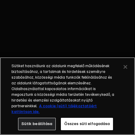
őket. Mély
barátság
szövődött köztük,
amely kiállta az
idő próbáját, és
nagyralátó álmok
szülője lett. Az
azóta eltelt évek
során megélték a
Sütiket használunk az oldalunk megfelelő működésének
siker és a bukás
biztosításához, a tartalmak és hirdetések személyre
sokféle szintjét.
szabásához, közösségi média funkciók felkínálásához és
az oldalunk látogatottságának elemzéséhez.
Karriert építettek,
Oldalhasználattal kapcsolatos információkat is
családot
megosztunk a közösségi média területén tevékenykedő, a
alapítottak,
hirdetési és elemzési szolgáltatásokat nyújtó
gyermekeik
partnereinkkel.
A cookie (süti) tájékoztatóért
kattintson ide.
születtek,
elváltak.
Sütik beállítása
Összes süti elfogadása
Néhányuk nem is