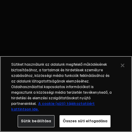
őket. Mély
barátság
szövődött köztük,
amely kiállta az
idő próbáját, és
nagyralátó álmok
szülője lett. Az
azóta eltelt évek
során megélték a
Sütiket használunk az oldalunk megfelelő működésének
siker és a bukás
biztosításához, a tartalmak és hirdetések személyre
sokféle szintjét.
szabásához, közösségi média funkciók felkínálásához és
az oldalunk látogatottságának elemzéséhez.
Karriert építettek,
Oldalhasználattal kapcsolatos információkat is
családot
megosztunk a közösségi média területén tevékenykedő, a
alapítottak,
hirdetési és elemzési szolgáltatásokat nyújtó
gyermekeik
partnereinkkel.
A cookie (süti) tájékoztatóért
kattintson ide.
születtek,
elváltak.
Sütik beállítása
Összes süti elfogadása
Néhányuk nem is