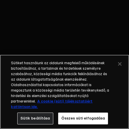
őket. Mély
barátság
szövődött köztük,
amely kiállta az
idő próbáját, és
nagyralátó álmok
szülője lett. Az
azóta eltelt évek
során megélték a
Sütiket használunk az oldalunk megfelelő működésének
siker és a bukás
biztosításához, a tartalmak és hirdetések személyre
sokféle szintjét.
szabásához, közösségi média funkciók felkínálásához és
az oldalunk látogatottságának elemzéséhez.
Karriert építettek,
Oldalhasználattal kapcsolatos információkat is
családot
megosztunk a közösségi média területén tevékenykedő, a
alapítottak,
hirdetési és elemzési szolgáltatásokat nyújtó
gyermekeik
partnereinkkel.
A cookie (süti) tájékoztatóért
kattintson ide.
születtek,
elváltak.
Sütik beállítása
Összes süti elfogadása
Néhányuk nem is