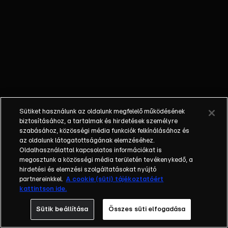
őket. Mély
barátság
szövődött köztük,
amely kiállta az
idő próbáját, és
nagyralátó álmok
szülője lett. Az
azóta eltelt évek
során megélték a
Sütiket használunk az oldalunk megfelelő működésének
siker és a bukás
biztosításához, a tartalmak és hirdetések személyre
sokféle szintjét.
szabásához, közösségi média funkciók felkínálásához és
az oldalunk látogatottságának elemzéséhez.
Karriert építettek,
Oldalhasználattal kapcsolatos információkat is
családot
megosztunk a közösségi média területén tevékenykedő, a
alapítottak,
hirdetési és elemzési szolgáltatásokat nyújtó
gyermekeik
partnereinkkel.
A cookie (süti) tájékoztatóért
kattintson ide.
születtek,
elváltak.
Sütik beállítása
Összes süti elfogadása
Néhányuk nem is