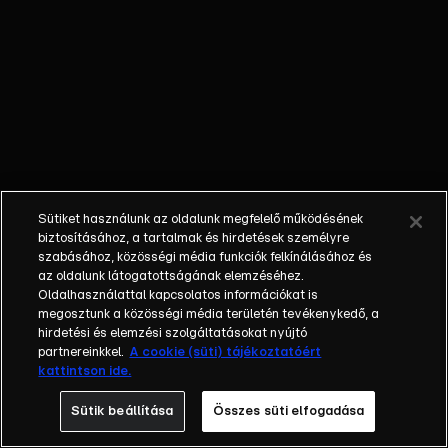
őket. Mély
barátság
szövődött köztük,
amely kiállta az
idő próbáját, és
nagyralátó álmok
szülője lett. Az
azóta eltelt évek
során megélték a
Sütiket használunk az oldalunk megfelelő működésének
siker és a bukás
biztosításához, a tartalmak és hirdetések személyre
sokféle szintjét.
szabásához, közösségi média funkciók felkínálásához és
az oldalunk látogatottságának elemzéséhez.
Karriert építettek,
Oldalhasználattal kapcsolatos információkat is
családot
megosztunk a közösségi média területén tevékenykedő, a
alapítottak,
hirdetési és elemzési szolgáltatásokat nyújtó
gyermekeik
partnereinkkel.
A cookie (süti) tájékoztatóért
kattintson ide.
születtek,
elváltak.
Sütik beállítása
Összes süti elfogadása
Néhányuk nem is