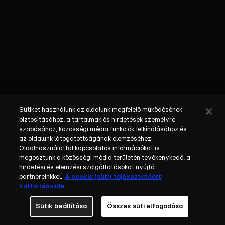
őket. Mély
barátság
szövődött köztük,
amely kiállta az
idő próbáját, és
nagyralátó álmok
szülője lett. Az
azóta eltelt évek
során megélték a
Sütiket használunk az oldalunk megfelelő működésének
siker és a bukás
biztosításához, a tartalmak és hirdetések személyre
sokféle szintjét.
szabásához, közösségi média funkciók felkínálásához és
az oldalunk látogatottságának elemzéséhez.
Karriert építettek,
Oldalhasználattal kapcsolatos információkat is
családot
megosztunk a közösségi média területén tevékenykedő, a
alapítottak,
hirdetési és elemzési szolgáltatásokat nyújtó
gyermekeik
partnereinkkel.
A cookie (süti) tájékoztatóért
kattintson ide.
születtek,
elváltak.
Sütik beállítása
Összes süti elfogadása
Néhányuk nem is