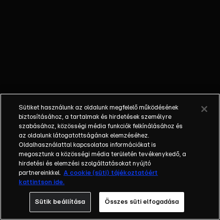
őket. Mély
barátság
szövődött köztük,
amely kiállta az
idő próbáját, és
nagyralátó álmok
szülője lett. Az
azóta eltelt évek
során megélték a
Sütiket használunk az oldalunk megfelelő működésének
siker és a bukás
biztosításához, a tartalmak és hirdetések személyre
sokféle szintjét.
szabásához, közösségi média funkciók felkínálásához és
az oldalunk látogatottságának elemzéséhez.
Karriert építettek,
Oldalhasználattal kapcsolatos információkat is
családot
megosztunk a közösségi média területén tevékenykedő, a
alapítottak,
hirdetési és elemzési szolgáltatásokat nyújtó
gyermekeik
partnereinkkel.
A cookie (süti) tájékoztatóért
kattintson ide.
születtek,
elváltak.
Sütik beállítása
Összes süti elfogadása
Néhányuk nem is