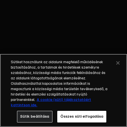
őket. Mély
barátság
szövődött köztük,
amely kiállta az
idő próbáját, és
nagyralátó álmok
szülője lett. Az
azóta eltelt évek
során megélték a
Sütiket használunk az oldalunk megfelelő működésének
siker és a bukás
biztosításához, a tartalmak és hirdetések személyre
sokféle szintjét.
szabásához, közösségi média funkciók felkínálásához és
az oldalunk látogatottságának elemzéséhez.
Karriert építettek,
Oldalhasználattal kapcsolatos információkat is
családot
megosztunk a közösségi média területén tevékenykedő, a
alapítottak,
hirdetési és elemzési szolgáltatásokat nyújtó
gyermekeik
partnereinkkel.
A cookie (süti) tájékoztatóért
kattintson ide.
születtek,
elváltak.
Sütik beállítása
Összes süti elfogadása
Néhányuk nem is