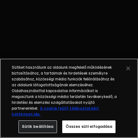
őket. Mély
barátság
szövődött köztük,
amely kiállta az
idő próbáját, és
nagyralátó álmok
szülője lett. Az
azóta eltelt évek
során megélték a
Sütiket használunk az oldalunk megfelelő működésének
siker és a bukás
biztosításához, a tartalmak és hirdetések személyre
sokféle szintjét.
szabásához, közösségi média funkciók felkínálásához és
az oldalunk látogatottságának elemzéséhez.
Karriert építettek,
Oldalhasználattal kapcsolatos információkat is
családot
megosztunk a közösségi média területén tevékenykedő, a
alapítottak,
hirdetési és elemzési szolgáltatásokat nyújtó
gyermekeik
partnereinkkel.
A cookie (süti) tájékoztatóért
kattintson ide.
születtek,
elváltak.
Sütik beállítása
Összes süti elfogadása
Néhányuk nem is