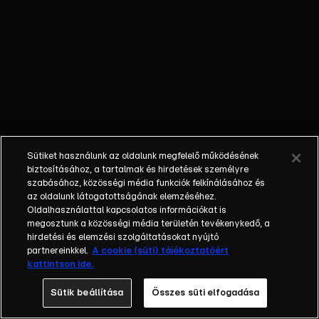
őket. Mély
barátság
szövődött köztük,
amely kiállta az
idő próbáját, és
nagyralátó álmok
szülője lett. Az
azóta eltelt évek
során megélték a
Sütiket használunk az oldalunk megfelelő működésének
siker és a bukás
biztosításához, a tartalmak és hirdetések személyre
sokféle szintjét.
szabásához, közösségi média funkciók felkínálásához és
az oldalunk látogatottságának elemzéséhez.
Karriert építettek,
Oldalhasználattal kapcsolatos információkat is
családot
megosztunk a közösségi média területén tevékenykedő, a
alapítottak,
hirdetési és elemzési szolgáltatásokat nyújtó
gyermekeik
partnereinkkel.
A cookie (süti) tájékoztatóért
kattintson ide.
születtek,
elváltak.
Sütik beállítása
Összes süti elfogadása
Néhányuk nem is