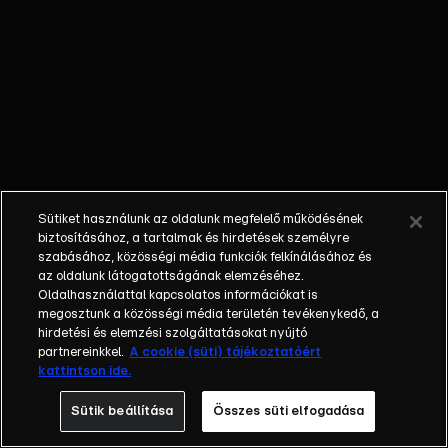
őket. Mély
barátság
szövődött köztük,
amely kiállta az
idő próbáját, és
nagyralátó álmok
szülője lett. Az
azóta eltelt évek
során megélték a
Sütiket használunk az oldalunk megfelelő működésének
siker és a bukás
biztosításához, a tartalmak és hirdetések személyre
sokféle szintjét.
szabásához, közösségi média funkciók felkínálásához és
az oldalunk látogatottságának elemzéséhez.
Karriert építettek,
Oldalhasználattal kapcsolatos információkat is
családot
megosztunk a közösségi média területén tevékenykedő, a
alapítottak,
hirdetési és elemzési szolgáltatásokat nyújtó
gyermekeik
partnereinkkel.
A cookie (süti) tájékoztatóért
kattintson ide.
születtek,
elváltak.
Sütik beállítása
Összes süti elfogadása
Néhányuk nem is