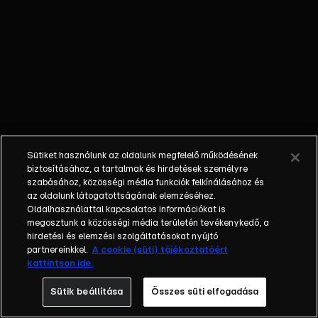
őket. Mély
barátság
szövődött köztük,
amely kiállta az
idő próbáját, és
nagyralátó álmok
szülője lett. Az
azóta eltelt évek
során megélték a
Sütiket használunk az oldalunk megfelelő működésének
siker és a bukás
biztosításához, a tartalmak és hirdetések személyre
sokféle szintjét.
szabásához, közösségi média funkciók felkínálásához és
az oldalunk látogatottságának elemzéséhez.
Karriert építettek,
Oldalhasználattal kapcsolatos információkat is
családot
megosztunk a közösségi média területén tevékenykedő, a
alapítottak,
hirdetési és elemzési szolgáltatásokat nyújtó
gyermekeik
partnereinkkel.
A cookie (süti) tájékoztatóért
kattintson ide.
születtek,
elváltak.
Sütik beállítása
Összes süti elfogadása
Néhányuk nem is