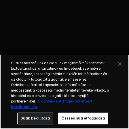
őket. Mély
barátság
szövődött köztük,
amely kiállta az
idő próbáját, és
nagyralátó álmok
szülője lett. Az
azóta eltelt évek
során megélték a
Sütiket használunk az oldalunk megfelelő működésének
siker és a bukás
biztosításához, a tartalmak és hirdetések személyre
sokféle szintjét.
szabásához, közösségi média funkciók felkínálásához és
az oldalunk látogatottságának elemzéséhez.
Karriert építettek,
Oldalhasználattal kapcsolatos információkat is
családot
megosztunk a közösségi média területén tevékenykedő, a
alapítottak,
hirdetési és elemzési szolgáltatásokat nyújtó
gyermekeik
partnereinkkel.
A cookie (süti) tájékoztatóért
kattintson ide.
születtek,
elváltak.
Sütik beállítása
Összes süti elfogadása
Néhányuk nem is