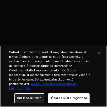
őket. Mély
barátság
szövődött köztük,
amely kiállta az
idő próbáját, és
nagyralátó álmok
szülője lett. Az
azóta eltelt évek
során megélték a
Sütiket használunk az oldalunk megfelelő működésének
siker és a bukás
biztosításához, a tartalmak és hirdetések személyre
sokféle szintjét.
szabásához, közösségi média funkciók felkínálásához és
az oldalunk látogatottságának elemzéséhez.
Karriert építettek,
Oldalhasználattal kapcsolatos információkat is
családot
megosztunk a közösségi média területén tevékenykedő, a
alapítottak,
hirdetési és elemzési szolgáltatásokat nyújtó
gyermekeik
partnereinkkel.
A cookie (süti) tájékoztatóért
kattintson ide.
születtek,
elváltak.
Sütik beállítása
Összes süti elfogadása
Néhányuk nem is