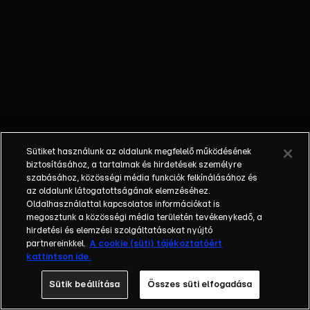
őket. Mély
barátság
szövődött köztük,
amely kiállta az
idő próbáját, és
nagyralátó álmok
szülője lett. Az
azóta eltelt évek
során megélték a
Sütiket használunk az oldalunk megfelelő működésének
siker és a bukás
biztosításához, a tartalmak és hirdetések személyre
sokféle szintjét.
szabásához, közösségi média funkciók felkínálásához és
az oldalunk látogatottságának elemzéséhez.
Karriert építettek,
Oldalhasználattal kapcsolatos információkat is
családot
megosztunk a közösségi média területén tevékenykedő, a
alapítottak,
hirdetési és elemzési szolgáltatásokat nyújtó
gyermekeik
partnereinkkel.
A cookie (süti) tájékoztatóért
kattintson ide.
születtek,
elváltak.
Sütik beállítása
Összes süti elfogadása
Néhányuk nem is