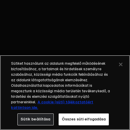
őket. Mély
barátság
szövődött köztük,
amely kiállta az
idő próbáját, és
nagyralátó álmok
szülője lett. Az
azóta eltelt évek
során megélték a
Sütiket használunk az oldalunk megfelelő működésének
siker és a bukás
biztosításához, a tartalmak és hirdetések személyre
sokféle szintjét.
szabásához, közösségi média funkciók felkínálásához és
az oldalunk látogatottságának elemzéséhez.
Karriert építettek,
Oldalhasználattal kapcsolatos információkat is
családot
megosztunk a közösségi média területén tevékenykedő, a
alapítottak,
hirdetési és elemzési szolgáltatásokat nyújtó
gyermekeik
partnereinkkel.
A cookie (süti) tájékoztatóért
kattintson ide.
születtek,
elváltak.
Sütik beállítása
Összes süti elfogadása
Néhányuk nem is