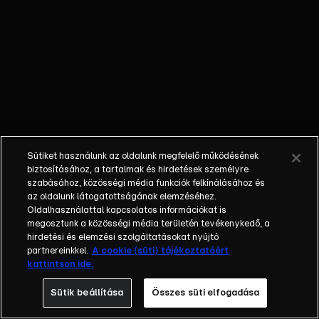
őket. Mély
barátság
szövődött köztük,
amely kiállta az
idő próbáját, és
nagyralátó álmok
szülője lett. Az
azóta eltelt évek
során megélték a
Sütiket használunk az oldalunk megfelelő működésének
siker és a bukás
biztosításához, a tartalmak és hirdetések személyre
sokféle szintjét.
szabásához, közösségi média funkciók felkínálásához és
az oldalunk látogatottságának elemzéséhez.
Karriert építettek,
Oldalhasználattal kapcsolatos információkat is
családot
megosztunk a közösségi média területén tevékenykedő, a
alapítottak,
hirdetési és elemzési szolgáltatásokat nyújtó
gyermekeik
partnereinkkel.
A cookie (süti) tájékoztatóért
kattintson ide.
születtek,
elváltak.
Sütik beállítása
Összes süti elfogadása
Néhányuk nem is