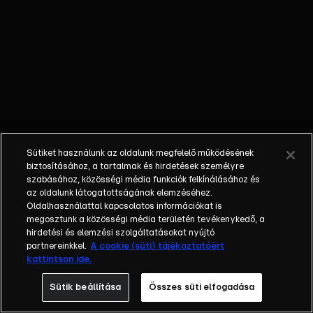
őket. Mély
barátság
szövődött köztük,
amely kiállta az
idő próbáját, és
nagyralátó álmok
szülője lett. Az
azóta eltelt évek
során megélték a
Sütiket használunk az oldalunk megfelelő működésének
siker és a bukás
biztosításához, a tartalmak és hirdetések személyre
sokféle szintjét.
szabásához, közösségi média funkciók felkínálásához és
az oldalunk látogatottságának elemzéséhez.
Karriert építettek,
Oldalhasználattal kapcsolatos információkat is
családot
megosztunk a közösségi média területén tevékenykedő, a
alapítottak,
hirdetési és elemzési szolgáltatásokat nyújtó
gyermekeik
partnereinkkel.
A cookie (süti) tájékoztatóért
kattintson ide.
születtek,
elváltak.
Sütik beállítása
Összes süti elfogadása
Néhányuk nem is