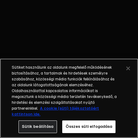
őket. Mély
barátság
szövődött köztük,
amely kiállta az
idő próbáját, és
nagyralátó álmok
szülője lett. Az
azóta eltelt évek
során megélték a
Sütiket használunk az oldalunk megfelelő működésének
siker és a bukás
biztosításához, a tartalmak és hirdetések személyre
sokféle szintjét.
szabásához, közösségi média funkciók felkínálásához és
az oldalunk látogatottságának elemzéséhez.
Karriert építettek,
Oldalhasználattal kapcsolatos információkat is
családot
megosztunk a közösségi média területén tevékenykedő, a
alapítottak,
hirdetési és elemzési szolgáltatásokat nyújtó
gyermekeik
partnereinkkel.
A cookie (süti) tájékoztatóért
kattintson ide.
születtek,
elváltak.
Sütik beállítása
Összes süti elfogadása
Néhányuk nem is