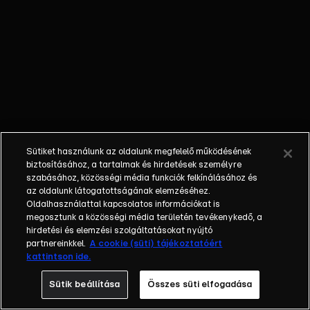
őket. Mély
barátság
szövődött köztük,
amely kiállta az
idő próbáját, és
nagyralátó álmok
szülője lett. Az
azóta eltelt évek
során megélték a
Sütiket használunk az oldalunk megfelelő működésének
siker és a bukás
biztosításához, a tartalmak és hirdetések személyre
sokféle szintjét.
szabásához, közösségi média funkciók felkínálásához és
az oldalunk látogatottságának elemzéséhez.
Karriert építettek,
Oldalhasználattal kapcsolatos információkat is
családot
megosztunk a közösségi média területén tevékenykedő, a
alapítottak,
hirdetési és elemzési szolgáltatásokat nyújtó
gyermekeik
partnereinkkel.
A cookie (süti) tájékoztatóért
kattintson ide.
születtek,
elváltak.
Sütik beállítása
Összes süti elfogadása
Néhányuk nem is