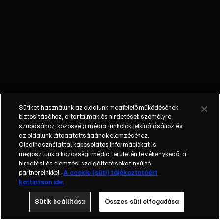
őket. Mély
barátság
szövődött köztük,
amely kiállta az
idő próbáját, és
nagyralátó álmok
szülője lett. Az
azóta eltelt évek
során megélték a
Sütiket használunk az oldalunk megfelelő működésének
siker és a bukás
biztosításához, a tartalmak és hirdetések személyre
sokféle szintjét.
szabásához, közösségi média funkciók felkínálásához és
az oldalunk látogatottságának elemzéséhez.
Karriert építettek,
Oldalhasználattal kapcsolatos információkat is
családot
megosztunk a közösségi média területén tevékenykedő, a
alapítottak,
hirdetési és elemzési szolgáltatásokat nyújtó
gyermekeik
partnereinkkel.
A cookie (süti) tájékoztatóért
kattintson ide.
születtek,
elváltak.
Sütik beállítása
Összes süti elfogadása
Néhányuk nem is