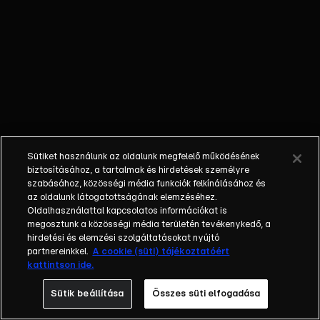
őket. Mély
barátság
szövődött köztük,
amely kiállta az
idő próbáját, és
nagyralátó álmok
szülője lett. Az
azóta eltelt évek
során megélték a
Sütiket használunk az oldalunk megfelelő működésének
siker és a bukás
biztosításához, a tartalmak és hirdetések személyre
sokféle szintjét.
szabásához, közösségi média funkciók felkínálásához és
az oldalunk látogatottságának elemzéséhez.
Karriert építettek,
Oldalhasználattal kapcsolatos információkat is
családot
megosztunk a közösségi média területén tevékenykedő, a
alapítottak,
hirdetési és elemzési szolgáltatásokat nyújtó
gyermekeik
partnereinkkel.
A cookie (süti) tájékoztatóért
kattintson ide.
születtek,
elváltak.
Sütik beállítása
Összes süti elfogadása
Néhányuk nem is