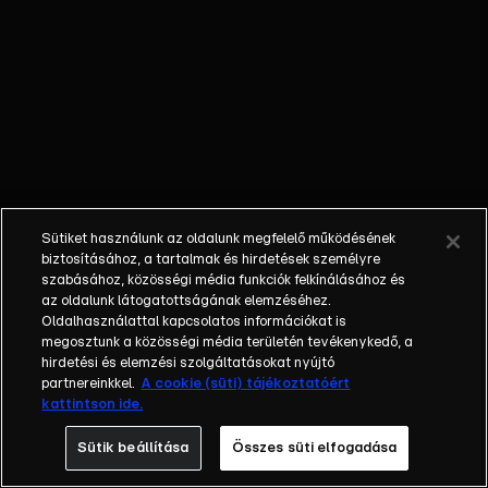
őket. Mély
barátság
szövődött köztük,
amely kiállta az
idő próbáját, és
nagyralátó álmok
szülője lett. Az
azóta eltelt évek
során megélték a
Sütiket használunk az oldalunk megfelelő működésének
siker és a bukás
biztosításához, a tartalmak és hirdetések személyre
sokféle szintjét.
szabásához, közösségi média funkciók felkínálásához és
az oldalunk látogatottságának elemzéséhez.
Karriert építettek,
Oldalhasználattal kapcsolatos információkat is
családot
megosztunk a közösségi média területén tevékenykedő, a
alapítottak,
hirdetési és elemzési szolgáltatásokat nyújtó
gyermekeik
partnereinkkel.
A cookie (süti) tájékoztatóért
kattintson ide.
születtek,
elváltak.
Sütik beállítása
Összes süti elfogadása
Néhányuk nem is