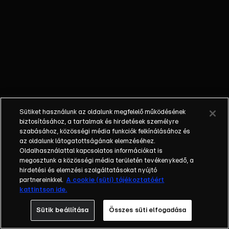
őket. Mély
barátság
szövődött köztük,
amely kiállta az
idő próbáját, és
nagyralátó álmok
szülője lett. Az
azóta eltelt évek
során megélték a
Sütiket használunk az oldalunk megfelelő működésének
siker és a bukás
biztosításához, a tartalmak és hirdetések személyre
sokféle szintjét.
szabásához, közösségi média funkciók felkínálásához és
az oldalunk látogatottságának elemzéséhez.
Karriert építettek,
Oldalhasználattal kapcsolatos információkat is
családot
megosztunk a közösségi média területén tevékenykedő, a
alapítottak,
hirdetési és elemzési szolgáltatásokat nyújtó
gyermekeik
partnereinkkel.
A cookie (süti) tájékoztatóért
kattintson ide.
születtek,
elváltak.
Sütik beállítása
Összes süti elfogadása
Néhányuk nem is