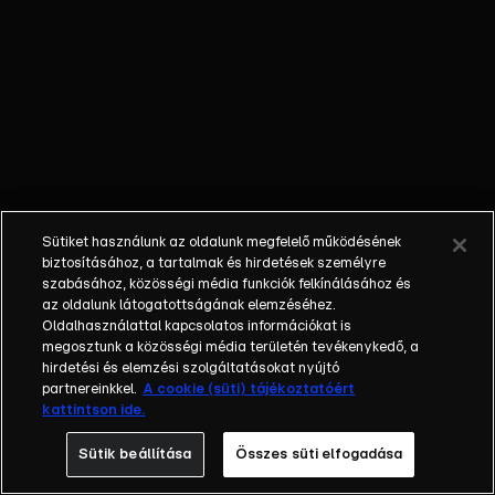
őket. Mély
barátság
szövődött köztük,
amely kiállta az
idő próbáját, és
nagyralátó álmok
szülője lett. Az
azóta eltelt évek
során megélték a
Sütiket használunk az oldalunk megfelelő működésének
siker és a bukás
biztosításához, a tartalmak és hirdetések személyre
sokféle szintjét.
szabásához, közösségi média funkciók felkínálásához és
az oldalunk látogatottságának elemzéséhez.
Karriert építettek,
Oldalhasználattal kapcsolatos információkat is
családot
megosztunk a közösségi média területén tevékenykedő, a
alapítottak,
hirdetési és elemzési szolgáltatásokat nyújtó
gyermekeik
partnereinkkel.
A cookie (süti) tájékoztatóért
kattintson ide.
születtek,
elváltak.
Sütik beállítása
Összes süti elfogadása
Néhányuk nem is