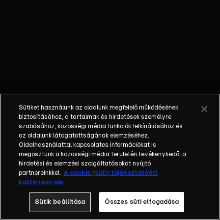
őket. Mély
barátság
szövődött köztük,
amely kiállta az
idő próbáját, és
nagyralátó álmok
szülője lett. Az
azóta eltelt évek
során megélték a
Sütiket használunk az oldalunk megfelelő működésének
siker és a bukás
biztosításához, a tartalmak és hirdetések személyre
sokféle szintjét.
szabásához, közösségi média funkciók felkínálásához és
az oldalunk látogatottságának elemzéséhez.
Karriert építettek,
Oldalhasználattal kapcsolatos információkat is
családot
megosztunk a közösségi média területén tevékenykedő, a
alapítottak,
hirdetési és elemzési szolgáltatásokat nyújtó
gyermekeik
partnereinkkel.
A cookie (süti) tájékoztatóért
kattintson ide.
születtek,
elváltak.
Sütik beállítása
Összes süti elfogadása
Néhányuk nem is